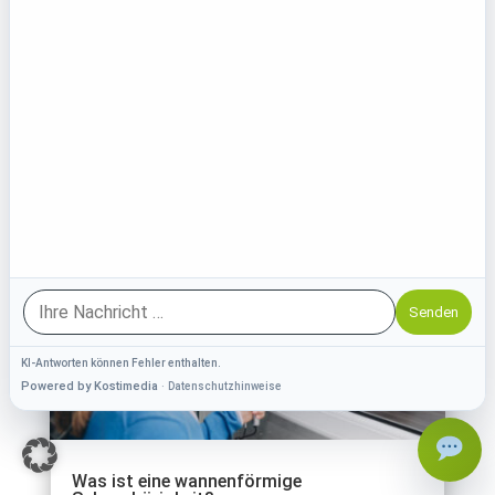
Tragekomfort. Sie eignen sich für nahezu
alle Hörverluste und lassen sich individuell
an das persönliche...
mehr lesen
Senden
KI-Antworten können Fehler enthalten.
Powered by Kostimedia
·
Datenschutzhinweise
Was ist eine wannenförmige