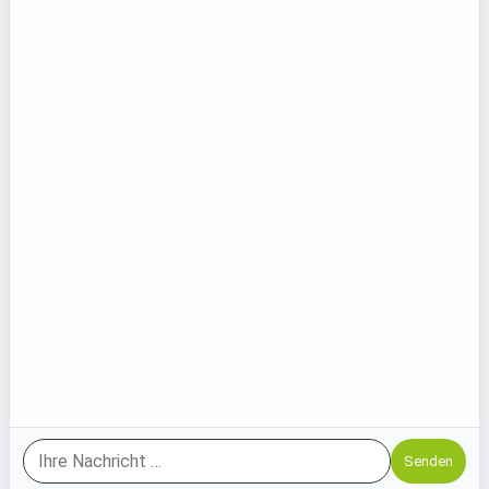
ÜBERSICHT
Das Team
Unser Prozess
Pädakustik
Sonderleistungen
Cochlea Implantate
Knochenleitungsimplantate
ICP Hörgeräte
Tinnitus Therapie
Vollwartungs-Paket
Hörakustik Blog
Standorte
Filiale Brackel
Filiale Schüren
Filiale Mengede
Senden