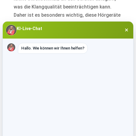
was die Klangqualität beeinträchtigen kann.
Daher ist es besonders wichtig, diese Hörgeräte
regelmäßig und sorgfältig zu reinigen.
KI-Live-Chat
×
Da sich in Im-Ohr-Hörsystemen winzige
Elektrobauteile befinden, sollten sie keinesfalls
Hallo. Wie können wir Ihnen helfen?
mit Wasser in Berührung kommen. Nutzen Sie
zur Reinigung nur die vom Hörakustiker
empfohlenen Pflegeprodukte und Werkzeuge.
Diese helfen, Verschmutzungen sicher zu
entfernen, ohne das empfindliche Material zu
beschädigen.
Wenn Sie sich nicht sicher sind, wie Sie Ihr IdO-
Hörgerät am besten pflegen, kommen Sie gerne
zu Hörsysteme Brackel. Wir beraten Sie
individuell zur richtigen Pflege Ihrer Hörsysteme