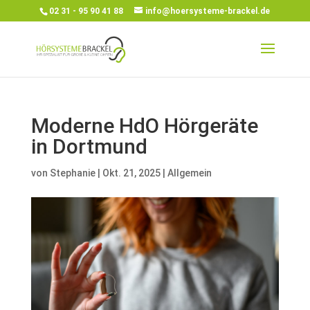
02 31 - 95 90 41 88
info@hoersysteme-brackel.de
Moderne HdO Hörgeräte
in Dortmund
von
Stephanie
|
Okt. 21, 2025
|
Allgemein