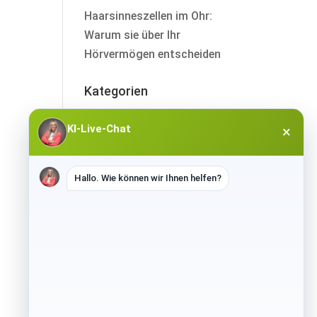
Haarsinneszellen im Ohr:
Warum sie über Ihr
Hörvermögen entscheiden
Kategorien
Allgemein
KI-Live-Chat
×
Hallo. Wie können wir Ihnen helfen?
ÜBERSICHT
Das Team
Unser Prozess
Pädakustik
Sonderleistungen