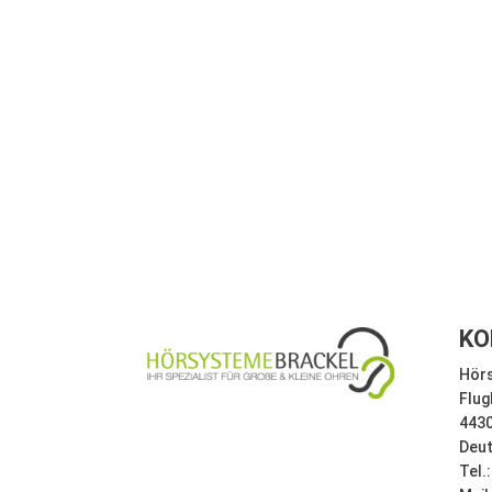
KO
Hörs
Flug
443
Deu
Tel.