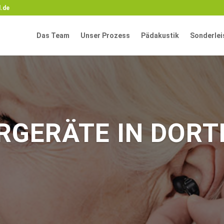
.de
Das Team
Unser Prozess
Pädakustik
Sonderlei
ÖRGERÄTE IN DOR