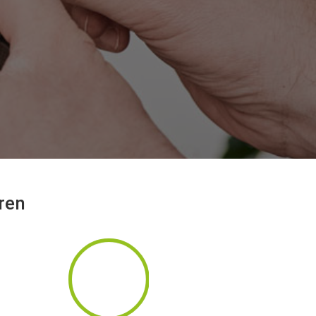
ren
100